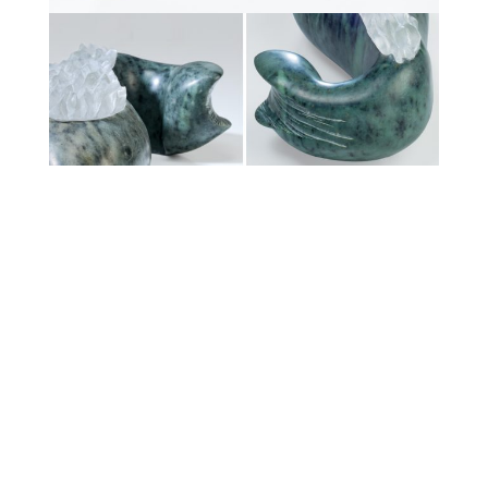
Website & Web Marketing by
SparrowDigital